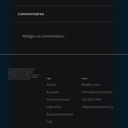
Commentaires
Rédigez un commentaire...
GEO (Generative Engine Optimization) : la
nouvelle évolution du SEO pour les
entreprises au Québec
Technomentor propose ses services pour
accompagner ton entreprise dans les
différentes étapes de ton projet web,
informatique, marketing, télécom, et bien plus
encore. Rien à voir avec une agence digitale;
Contact
Pages
nous sommes ton Technomentor.
Rendez-vous
Accueil
Formulaire de contact
À propos
514-558-2458
Tous nos services
info@technomentor.ca
Infos utiles
Évaluation Gratuite
FAQ