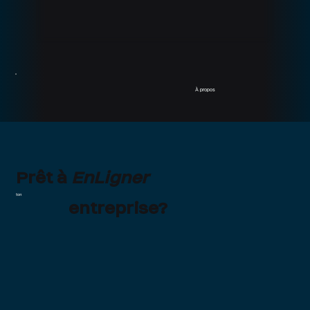
À propos
Prêt à
EnLigner
ton
entreprise?