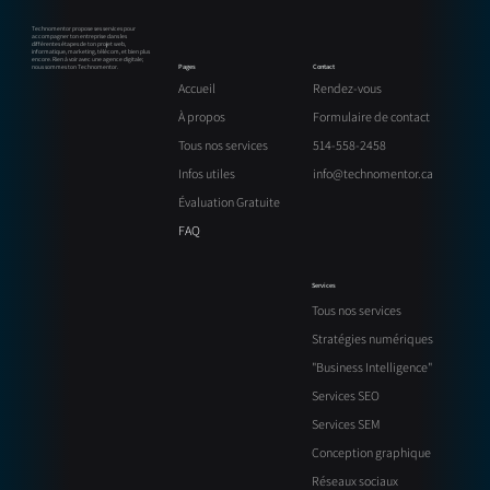
Technomentor propose ses services pour
accompagner ton entreprise dans les
différentes étapes de ton projet web,
informatique, marketing, télécom, et bien plus
encore. Rien à voir avec une agence digitale;
Contact
Pages
nous sommes ton Technomentor.
Rendez-vous
Accueil
Formulaire de contact
À propos
514-558-2458
Tous nos services
info@technomentor.ca
Infos utiles
Évaluation Gratuite
FAQ
Services
Tous nos services
Stratégies numériques
"Business Intelligence"
Services SEO
Services SEM
Conception graphique
Réseaux sociaux