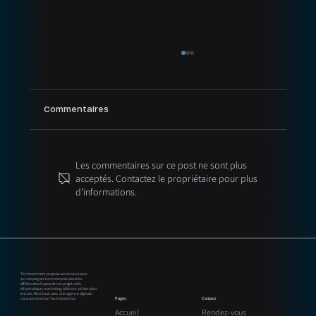
Commentaires
Les commentaires sur ce post ne sont plus
acceptés. Contactez le propriétaire pour plus
d'informations.
GEO (Generative Engine Optimization) : la
nouvelle évolution du SEO pour les
entreprises au Québec
Technomentor propose ses services pour
accompagner ton entreprise dans les
différentes étapes de ton projet web,
informatique, marketing, télécom, et bien plus
encore. Rien à voir avec une agence digitale;
Contact
Pages
nous sommes ton Technomentor.
Rendez-vous
Accueil