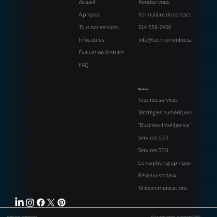
Rendez-vous
Accueil
Formulaire de contact
À propos
514-558-2458
Tous nos services
info@technomentor.ca
Infos utiles
Évaluation Gratuite
FAQ
Services
Tous nos services
Stratégies numériques
"Business Intelligence"
Services SEO
Services SEM
Conception graphique
Réseaux sociaux
Télécommunications
Politique de confidentialité
©Tous droits réservés Technomentor™ 2025