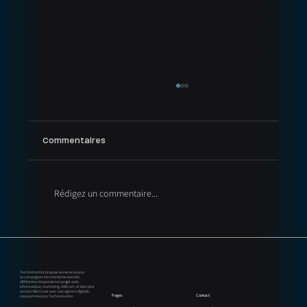
Commentaires
Rédigez un commentaire...
GEO (Generative Engine Optimization) : la
nouvelle évolution du SEO pour les
entreprises au Québec
Technomentor propose ses services pour
accompagner ton entreprise dans les
différentes étapes de ton projet web,
informatique, marketing, télécom, et bien plus
encore. Rien à voir avec une agence digitale;
Contact
Pages
nous sommes ton Technomentor.