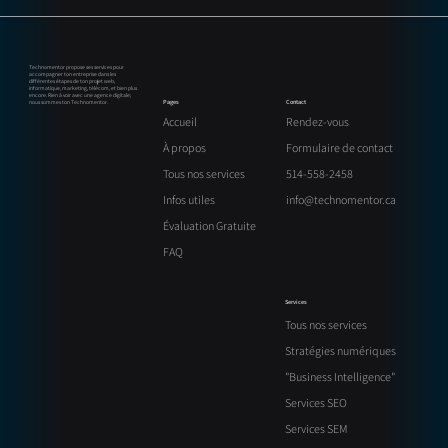
GEO (Generative Engine Optimization) : la
nouvelle évolution du SEO pour les
entreprises au Québec
Technomentor propose ses services pour
accompagner ton entreprise dans les
différentes étapes de ton projet web,
informatique, marketing, télécom, et bien plus
encore. Rien à voir avec une agence digitale;
Contact
Pages
nous sommes ton Technomentor.
Rendez-vous
Accueil
Formulaire de contact
À propos
514-558-2458
Tous nos services
info@technomentor.ca
Infos utiles
Évaluation Gratuite
FAQ
Services
Tous nos services
Stratégies numériques
"Business Intelligence"
Services SEO
Services SEM