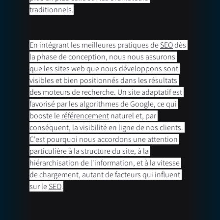
traditionnels.
En intégrant les meilleures pratiques de 
SEO
 dès 
la phase de conception, nous nous assurons 
que les sites web que nous développons sont 
visibles et bien positionnés dans les résultats 
des moteurs de recherche. Un site adaptatif est 
favorisé par les algorithmes de Google, ce qui 
booste le 
référencement
 naturel et, par 
conséquent, la visibilité en ligne de nos clients. 
C'est pourquoi nous accordons une attention 
particulière à la structure du site, à la 
hiérarchisation de l'information, et à la vitesse 
de chargement, autant de facteurs qui influent 
sur le 
SEO
.