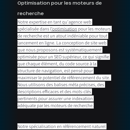
Optimisation pour les moteurs de 
recherche
Notre expertise en tant qu'agence web 
spécialisée dans l
'optimisation
 pour les moteurs 
de recherche est un atout indéniable pour tout 
lancement en ligne. La conception de site web 
que nous proposons est systématiquement 
optimisée pour un SEO supérieur, ce qui signifie 
que chaque élément, du code source à la 
structure de navigation, est pensé pour 
maximiser le potentiel de référencement du site. 
Nous utilisons des balises méta précises, des 
descriptions efficaces et des mots-clés 
pertinents pour assurer une indexation 
adéquate par les moteurs de recherche.
Notre spécialisation en référencement naturel 