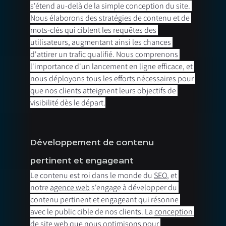
s'étend au-delà de la simple conception du site. 
Nous élaborons des stratégies de contenu et de 
mots-clés qui ciblent les requêtes des 
utilisateurs, augmentant ainsi les chances 
d'attirer un trafic qualifié. Nous comprenons 
l'importance d'un lancement en ligne efficace, et 
nous déployons tous les efforts nécessaires pour 
que nos clients atteignent leurs objectifs de 
visibilité dès le départ.
Développement de contenu 
pertinent et engageant
Le contenu est roi dans le monde du 
SEO
, et 
notre 
agence web
 s'engage à développer du 
contenu pertinent et engageant qui résonne 
avec le public cible de nos clients. La 
conception 
de site web
 que nous optimisons pour 