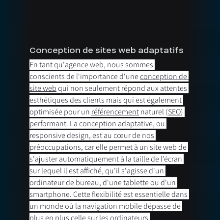
Conception de sites web adaptatifs
En tant qu'
agence web
, nous sommes 
conscients de l'importance d'une 
conception de 
site web
 qui non seulement répond aux attentes 
esthétiques des clients mais qui est également 
optimisée pour un 
référencement
 naturel (
SEO
) 
performant. La conception adaptative, ou 
responsive design, est au cœur de nos 
préoccupations, car elle permet à un site web de 
s'ajuster automatiquement à la taille de l'écran 
sur lequel il est affiché, qu'il s'agisse d'un 
ordinateur de bureau, d'une tablette ou d'un 
smartphone. Cette flexibilité est essentielle dans 
un monde où la navigation mobile dépasse de 
plus en plus celle sur les ordinateurs 