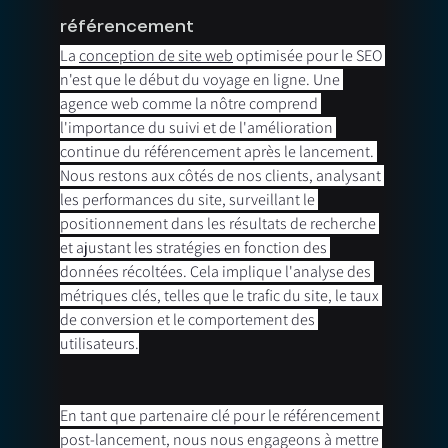
référencement
La 
conception de site web
 optimisée pour le SEO 
n'est que le début du voyage en ligne. Une 
agence web comme la nôtre comprend 
l'importance du suivi et de l'amélioration 
continue du référencement après le lancement. 
Nous restons aux côtés de nos clients, analysant 
les performances du site, surveillant le 
positionnement dans les résultats de recherche 
et ajustant les stratégies en fonction des 
données récoltées. Cela implique l'analyse des 
métriques clés, telles que le trafic du site, le taux 
de conversion et le comportement des 
utilisateurs.
En tant que partenaire clé pour le référencement 
post-lancement, nous nous engageons à mettre 