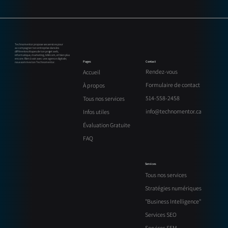
GEO (Generative Engine Optimization) : la
nouvelle évolution du SEO pour les
entreprises au Québec
Technomentor propose ses services pour
accompagner ton entreprise dans les
différentes étapes de ton projet web,
informatique, marketing, télécom, et bien plus
encore. Rien à voir avec une agence digitale;
Contact
Pages
nous sommes ton Technomentor.
Rendez-vous
Accueil
Formulaire de contact
À propos
514-558-2458
Tous nos services
info@technomentor.ca
Infos utiles
Évaluation Gratuite
FAQ
Services
Tous nos services
Stratégies numériques
"Business Intelligence"
Services SEO
Services SEM