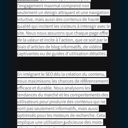
l'engagement maximal comprend non 
seulement un design attrayant et une navigation 
intuitive, mais aussi des contenus de haute 
qualité qui incitent les visiteurs à interagir avec le 
site. Nous nous assurons que chaque page offre 
de la valeur et incite à l'action, que ce soit par le 
biais d'articles de blog informatifs, de vidéos 
captivantes ou de guides d'utilisation détaillés.
En intégrant le SEO dès la création du contenu, 
nous maximisons les chances de référencement 
efficace et durable. Nous analysons les 
tendances du marché et les comportements des 
utilisateurs pour produire des contenus qui ne 
sont pas seulement informatifs, mais aussi 
optimisés pour les moteurs de recherche. Cela 
implique une utilisation judicieuse des mots-