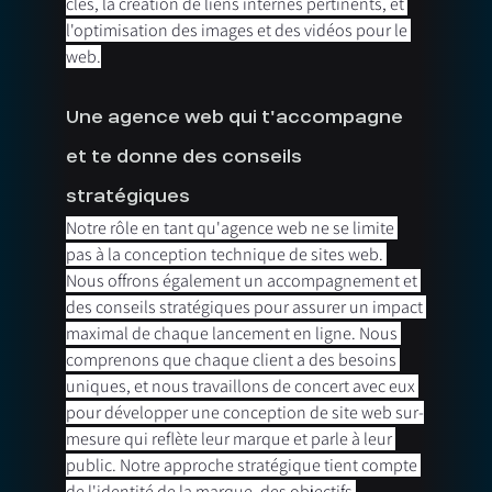
clés, la création de liens internes pertinents, et 
l'optimisation des images et des vidéos pour le 
web.
Une agence web qui t'accompagne 
et te donne des conseils 
stratégiques
Notre rôle en tant qu'agence web ne se limite 
pas à la conception technique de sites web. 
Nous offrons également un accompagnement et 
des conseils stratégiques pour assurer un impact 
maximal de chaque lancement en ligne. Nous 
comprenons que chaque client a des besoins 
uniques, et nous travaillons de concert avec eux 
pour développer une conception de site web sur-
mesure qui reflète leur marque et parle à leur 
public. Notre approche stratégique tient compte 
de l'identité de la marque, des objectifs 