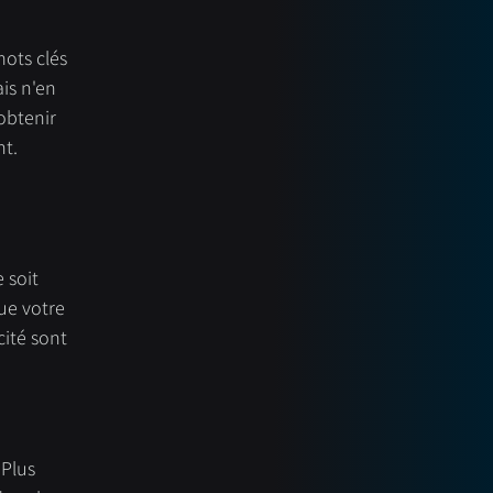
 
ots clés 
is n'en 
obtenir 
nt.
 
 soit 
ue votre 
cité sont 
Plus 