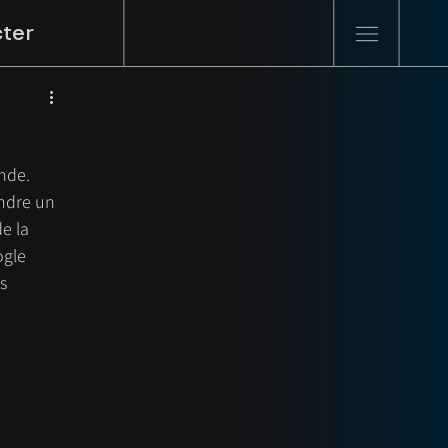
ter
nde. 
ndre un 
de la 
ogle 
s 