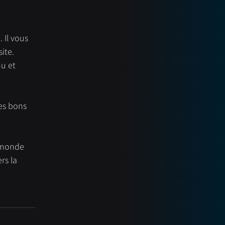
 Il vous 
ite. 
u et 
es bons 
 monde 
s la 