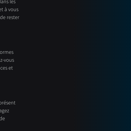
dans les 
t à vous 
de rester 
formes 
z-vous 
ces et 
présent 
agez 
de 