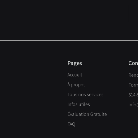
GEO (Generative Engine
Firme web : 
Optimization) : la nouvelle
confiance à
évolution du SEO pour les
locale pour
entreprises au Québec
Pages
Con
Accueil
Ren
À propos
Form
Tous nos services
514-
Infos utiles
info
Évaluation Gratuite
FAQ