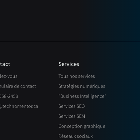
pourquoi faire
 une firme web
 votre entreprise
Services
tact
dez-vous
Tous nos services
ulaire de contact
Stratégies numériques
558-2458
"Business Intelligence"
@technomentor.ca
Services SEO
Services SEM
Conception graphique
Réseaux sociaux