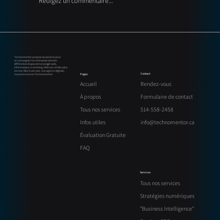
Rédigez un commentaire...
GEO (Generative Engine Optimization) : la
nouvelle évolution du SEO pour les
entreprises au Québec
Technomentor propose ses services pour
accompagner ton entreprise dans les
différentes étapes de ton projet web,
informatique, marketing, télécom, et bien plus
encore. Rien à voir avec une agence digitale;
Contact
Pages
nous sommes ton Technomentor.
Rendez-vous
Accueil
Formulaire de contact
À propos
514-558-2458
Tous nos services
info@technomentor.ca
Infos utiles
Évaluation Gratuite
FAQ
Services
Tous nos services
Stratégies numériques
"Business Intelligence"