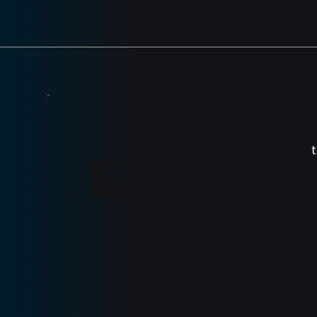
EnLigne
entrepr