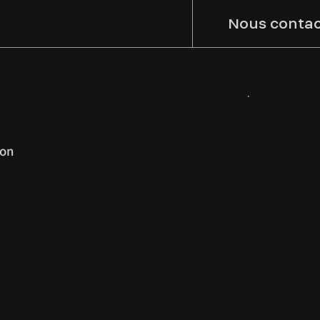
Nous contac
ton
ise!