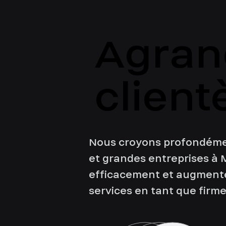
Agrand
Agrand
client
client
Nous croyons profondémen
et grandes entreprises à 
efficacement et augmenter
services en tant que firm