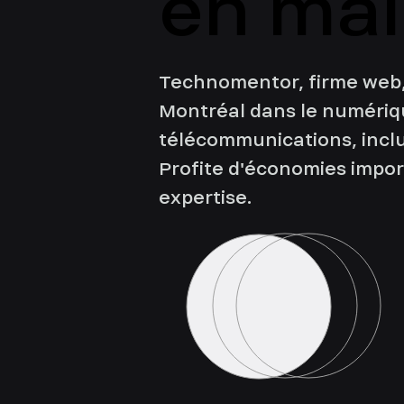
en ma
en ma
Technomentor, firme web,
Montréal dans le numériqu
télécommunications, inclu
Profite d'économies impo
expertise.