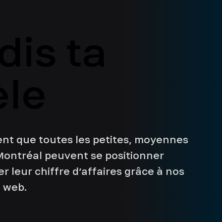
is ta
is ta
èle
èle
t que toutes les petites, moyennes
Montréal peuvent se positionner
 leur chiffre d’affaires grâce à nos
e web.