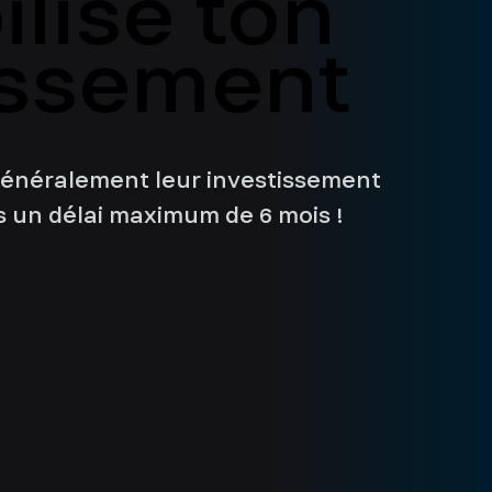
lise ton
lise ton
issement
issement
 généralement leur investissement
s un délai maximum de 6 mois !