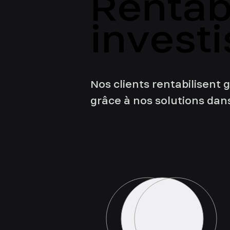
Rentabi
Rentabi
invest
invest
Nos clients rentabilisent
grâce à nos solutions dan