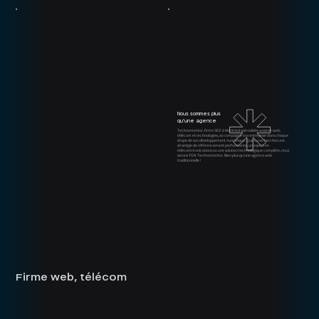
Nous sommes plus
qu'une agence
Technomentor, firme SEO à Montréal spécialisée aussi en web,
télécom et technologies, accompagne ton entreprise dans chaque
étape de son développement numérique. Que tu recherches une
stratégie de référencement performante, un expert en
télécommunications ou une solution technologique complète, nous
serons TON Technomentor. Bien plus qu’une agence web
traditionnelle !
Firme web, télécom et technologies | La meilleure exp