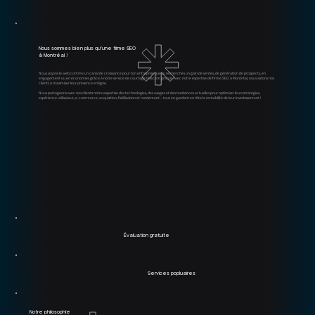
Nous sommes bien plus qu'une firme SEO
à Montréal !
Nous voyons le web comme un canal de croissance pour ton entreprise que tu recherches un gain de ventes, de génération de prospects, en
engagement ou en économies grâce à notre service de courtage télécom gratuit. Avec notre expertise de firme SEO à Montréal, nous aidons nos
clients à maximiser leur présence en ligne.
Nous partageons avec nos clients notre expertise des technologies, des usages et des tendances actuelles pour optimiser leurs stratégies,
expérience utilisateur, e-commerce, acquisition, fidélisation et rendement – tout en gardant en tête la rentabilité de leur investissement !
Évaluation gratuite
Services popluaires
Notre philosophie