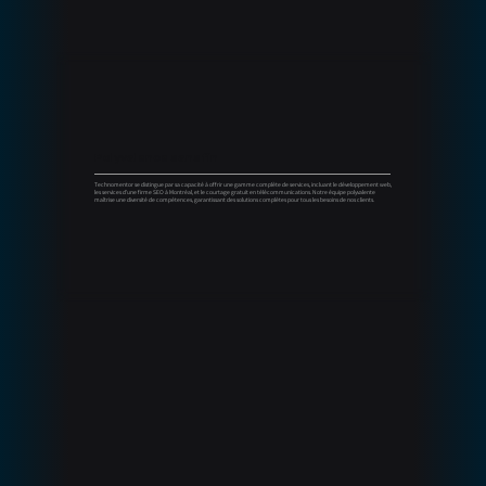
Polyvalence sans fin
Technomentor se distingue par sa capacité à offrir une gamme complète de services, incluant le développement web,
les services d'une firme SEO à Montréal, et le courtage gratuit en télécommunications. Notre équipe polyvalente
maîtrise une diversité de compétences, garantissant des solutions complètes pour tous les besoins de nos clients.