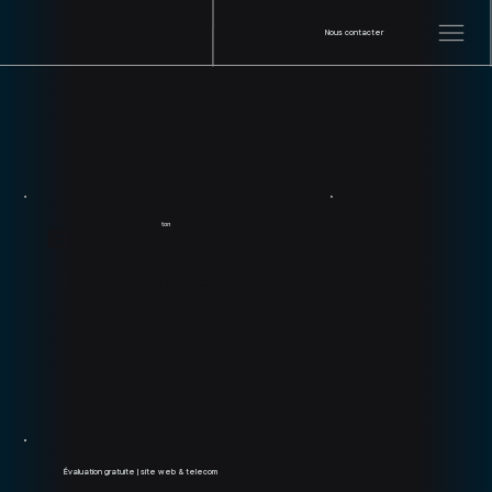
Nous contacter
ton
EnLigne
entreprise!
Évaluation gratuite | site web & telecom