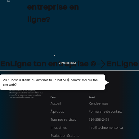
ton
entreprise en
ligne?
EnLigne ton entreprise ©
Contactes nous
As-tu besoin d'aide ou aimerais-tu un bot AI 🤖 comme moi sur ton
site web?
Technomentor propose ses services pour
accompagner ton entreprise dans les
différentes étapes de ton projet web,
informatique, marketing, télécom, et bien plus
encore. Rien à voir avec une agence digitale;
Contact
Pages
nous sommes ton Technomentor.
Rendez-vous
Accueil
Formulaire de contact
À propos
514-558-2458
Tous nos services
info@technomentor.ca
Infos utiles
Évaluation Gratuite