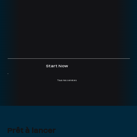
Start Now
St
Tous nos services
Prêt à lancer