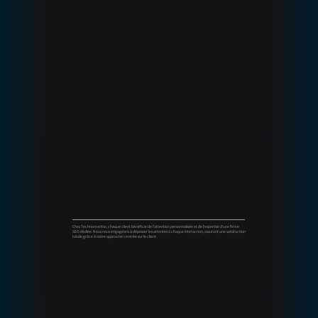
Satisfaction client
incomparable
Chez Technomentor, chaque client bénéficie de l'attention personnalisée et de l'expertise d’une firme
SEO dédiée. Nous nous engageons à dépasser les attentes à chaque interaction, assurant une satisfaction
totale grâce à notre approche centrée sur le client.