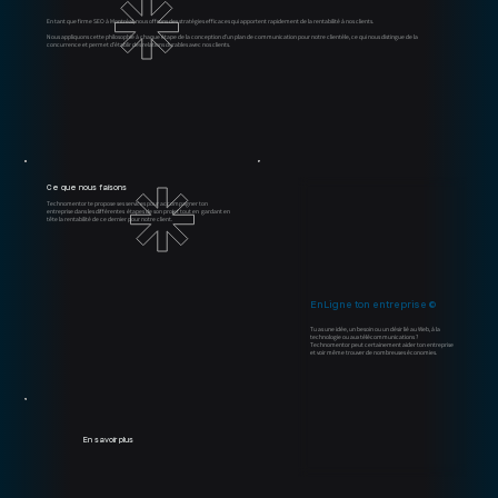
En tant que firme SEO à Montréal, nous offrons des stratégies efficaces qui apportent rapidement de la rentabilité à nos clients.
Nous appliquons cette philosophie à chaque étape de la conception d'un plan de communication pour notre clientèle, ce qui nous distingue de la
concurrence et permet d’établir des relations durables avec nos clients.
Ce que nous faisons
Technomentor te propose ses services pour accompagner ton
entreprise dans les différentes étapes de son projet tout en gardant en
tête la rentabilité de ce dernier pour notre client.
EnLigne ton entreprise ©
Tu as une idée, un besoin ou un désir lié au Web, à la
technologie ou aux télécommunications ?
Technomentor peut certainement aider ton entreprise
et voir même trouver de nombreuses économies.
En savoir plus