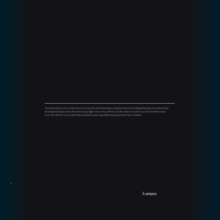
Innovations avant-garde
Technomentor est constamment à la pointe de l'innovation, intégrant les technologies les plus récentes et les
stratégies les plus avancées dans nos projets. Nous nous efforçons de rester en avance sur les tendances du
marché, offrant à nos clients des solutions avant-gardistes qui propulsent leur réussite.
À propos